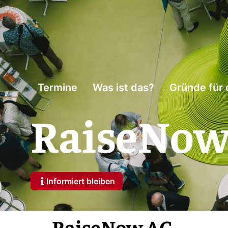
Termine
Was ist das?
Gründe für 
RaiseNow
Informiert bleiben
RaiseNow AG