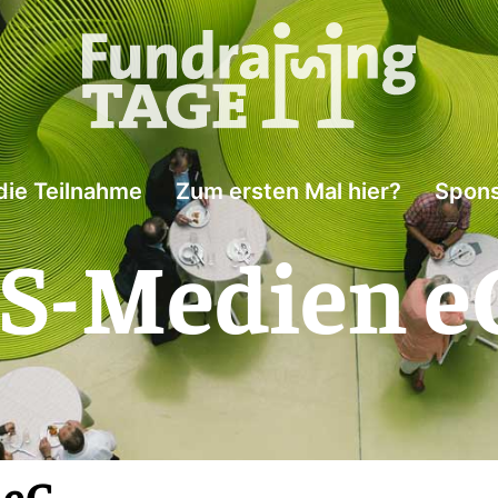
die Teilnahme
Zum ersten Mal hier?
Spons
-Medien e
 eG