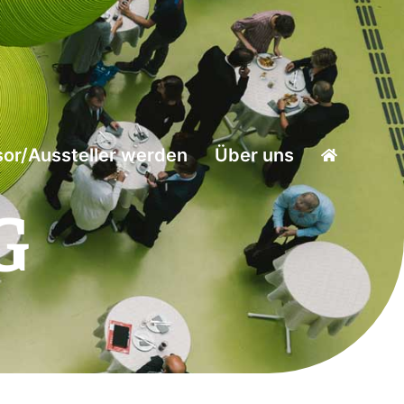
or/Aussteller werden
Über uns
G