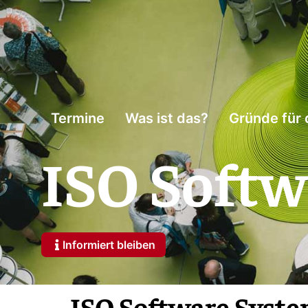
Termine
Was ist das?
Gründe für 
ISO Soft
Informiert bleiben
ISO Software Sys