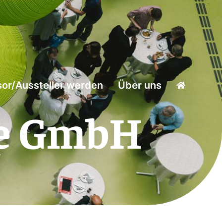
or/Aussteller werden
Über uns
me GmbH