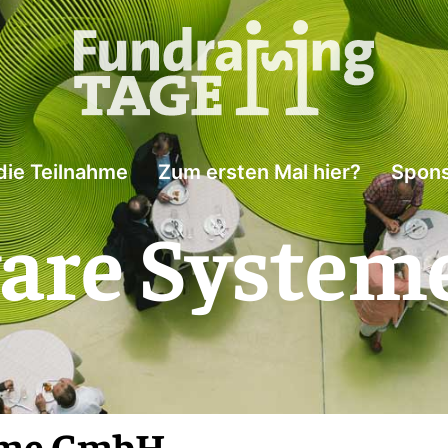
die Teilnahme
Zum ersten Mal hier?
Spons
ware Syste
teme GmbH