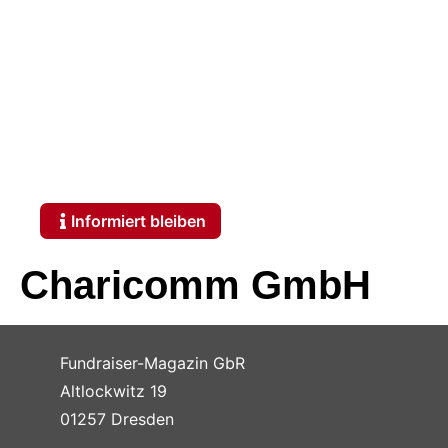
Charicomm GmbH
Informiert bleiben
Charicomm GmbH
Fundraiser-Magazin GbR
Altlockwitz 19
01257 Dresden