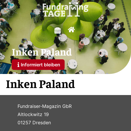
Inken Paland
Informiert bleiben
Inken Paland
Fundraiser-Magazin GbR
Altlockwitz 19
01257 Dresden