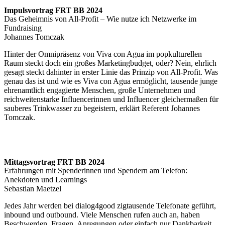
Impulsvortrag FRT BB 2024
Das Geheimnis von All-Profit – Wie nutze ich Netzwerke im
Fundraising
Johannes Tomczak
Hinter der Omnipräsenz von Viva con Agua im popkulturellen
Raum steckt doch ein großes Marketingbudget, oder? Nein, ehrlich
gesagt steckt dahinter in erster Linie das Prinzip von All-Profit. Was
genau das ist und wie es Viva con Agua ermöglicht, tausende junge
ehrenamtlich engagierte Menschen, große Unternehmen und
reichweitenstarke Influencerinnen und Influencer gleichermaßen für
sauberes Trinkwasser zu begeistern, erklärt Referent Johannes
Tomczak.
Mittagsvortrag FRT BB 2024
Erfahrungen mit Spenderinnen und Spendern am Telefon:
Anekdoten und Learnings
Sebastian Maetzel
Jedes Jahr werden bei dialog4good zigtausende Telefonate geführt,
inbound und outbound. Viele Menschen rufen auch an, haben
Beschwerden, Fragen, Anregungen oder einfach nur Dankbarkeit